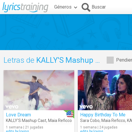
Géneros
Buscar
Letras de
KALLY'S Mashup Cast
Pendien
Love Dream
Happy Birthday To Me
KALLY'S Mashup Cast
,
Maia Reficco
Sara Cobo
,
Maia Reficco
,
KALLY
1 semana | 21 jugadas
1 semana | 24 jugadas
edits.by.loving
edits.by.loving