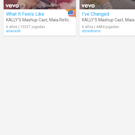
What It Feels Like
I've Changed
KALLY'S Mashup Cast
,
Maia Reficco
,
Alex Hoyer
KALLY'S Mashup Cast
,
Maia
6 años | 10227 jugadas
6 años | 4484 jugadas
arianaoli
strixidioms