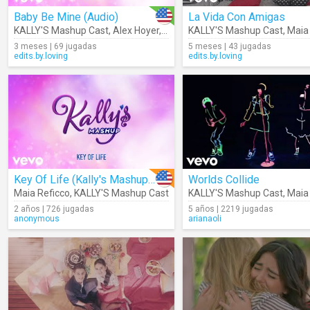
Baby Be Mine (Audio)
La Vida Con Amigas
KALLY'S Mashup Cast
,
Alex Hoyer
,
Maia Reficco
KALLY'S Mashup Cast
,
Maia R
3 meses | 69 jugadas
5 meses | 43 jugadas
edits.by.loving
edits.by.loving
Key Of Life (Kally's Mashup Theme) (Audio)
Worlds Collide
Maia Reficco
,
KALLY'S Mashup Cast
KALLY'S Mashup Cast
,
Maia
2 años | 726 jugadas
5 años | 2219 jugadas
anonymous
arianaoli