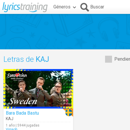
Géneros
Buscar
Letras de
KAJ
Pendien
Bara Bada Bastu
KAJ
1 año | 5944 jugadas
Virreoh