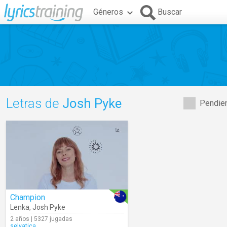
Géneros
Buscar
Letras de
Josh Pyke
Pendien
Champion
Lenka
,
Josh Pyke
2 años | 5327 jugadas
selvatica