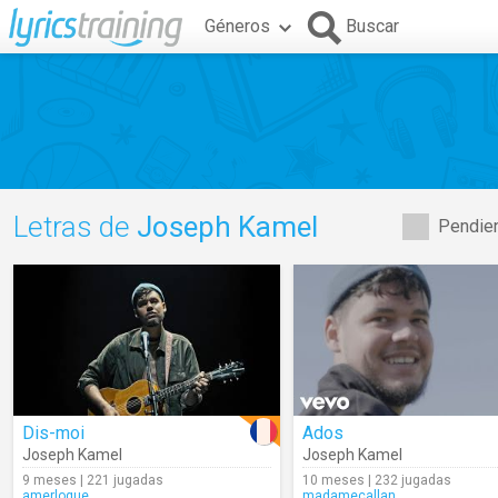
Géneros
Buscar
Letras de
Joseph Kamel
Pendien
Dis-moi
Ados
Joseph Kamel
Joseph Kamel
9 meses | 221 jugadas
10 meses | 232 jugadas
amerloque
madamecallan