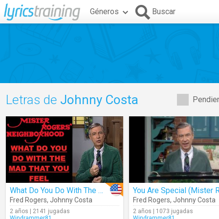
Géneros
Buscar
Letras de
Johnny Costa
Pendien
What Do You Do With The Mad That You Feel
Fred Rogers
,
Johnny Costa
Fred Rogers
,
Johnny Costa
2 años | 2141 jugadas
2 años | 1073 jugadas
Windrammer81
Windrammer81