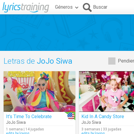
Géneros
Buscar
Letras de
JoJo Siwa
Pendien
It's Time To Celebrate
Kid In A Candy Store
JoJo Siwa
JoJo Siwa
1 semana | 14 jugadas
3 semanas | 33 jugadas
edits.by.loving
edits.by.loving