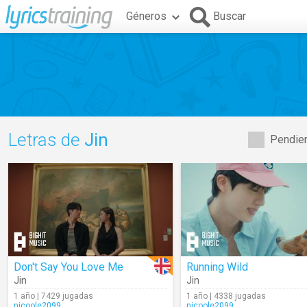
Géneros
Buscar
Letras de
Jin
Pendien
Don't Say You Love Me
Running Wild
Jin
Jin
1 año | 7429 jugadas
1 año | 4338 jugadas
nicoole2099
nicoole2099