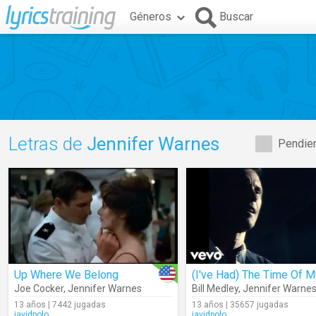
Géneros
Buscar
Letras de
Jennifer Warnes
Pendien
Up Where We Belong
Joe Cocker
,
Jennifer Warnes
Bill Medley
,
Jennifer Warne
13 años | 7442 jugadas
13 años | 35657 jugadas
javidpolo
javidpolo