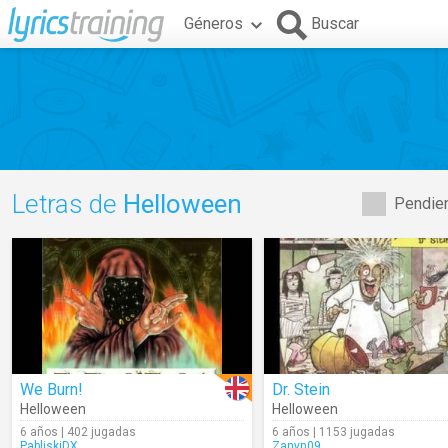
Géneros
Buscar
Letras de
Helloween
Pendien
We Burn!
Dr. Stein
Helloween
Helloween
6 años | 402 jugadas
6 años | 1153 jugadas
PabliskiDX
Zanyn09