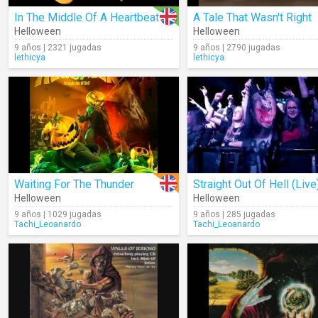
In The Middle Of A Heartbeat
A Tale That Wasn't Right
Helloween
Helloween
9 años | 2321 jugadas
9 años | 2790 jugadas
lethicya
lethicya
Waiting For The Thunder
Straight Out Of Hell (Live
Helloween
Helloween
9 años | 1029 jugadas
9 años | 285 jugadas
Tachi_Leoanardo
Tachi_Leoanardo