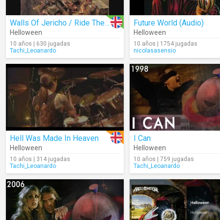
Walls Of Jericho / Ride The Sky
Future World (Audio)
Helloween
Helloween
10 años | 630 jugadas
10 años | 1754 jugadas
Tachi_Leoanardo
nicolasasensio
Hell Was Made In Heaven
I Can
Helloween
Helloween
10 años | 314 jugadas
10 años | 759 jugadas
Tachi_Leoanardo
Tachi_Leoanardo