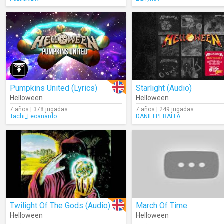
Pumpkins United (Lyrics)
Starlight (Audio)
Helloween
Helloween
7 años | 378 jugadas
7 años | 249 jugadas
Tachi_Leoanardo
DANIELPERALTA
Twilight Of The Gods (Audio)
March Of Time
Helloween
Helloween