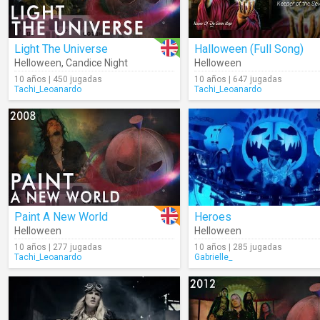
Light The Universe
Halloween (Full Song)
Helloween
,
Candice Night
Helloween
10 años | 450 jugadas
10 años | 647 jugadas
Tachi_Leoanardo
Tachi_Leoanardo
Paint A New World
Heroes
Helloween
Helloween
10 años | 277 jugadas
10 años | 285 jugadas
Tachi_Leoanardo
Gabrielle_