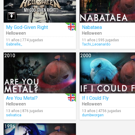
My God-Given Right
Nabataea
Helloween
Helloween
11 años | 774 jugadas
11 años | 595 jugadas
Gabrielle_
Tachi_Leoanardo
Are You Metal?
If I Could Fly
Helloween
Helloween
13 años | 876 jugadas
13 años | 4756 jugadas
selvatica
dumbworgen