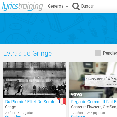
Géneros
Buscar
Letras de
Gringe
Pendien
Du Plomb / Effet De Surplomb
Gringe
Casseurs Flowters
,
OrelSan
2 años | 61 jugadas
10 años | 1244 jugadas
dominohey
Ombeline.d