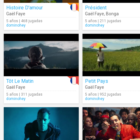
Histoire D'amour
Président
Gaël Faye
Gaël Faye
,
Bonga
5 años | 468 jugadas
5 años | 211 jugadas
dominohey
dominohey
Tôt Le Matin
Petit Pays
Gaël Faye
Gaël Faye
5 años | 311 jugadas
5 años | 952 jugadas
dominohey
dominohey