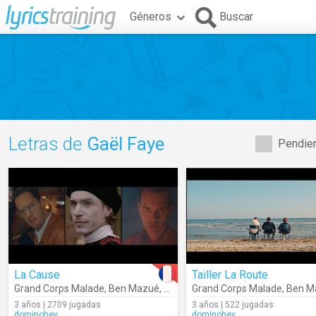
Géneros
Buscar
Letras de
Gaël Faye
Pendien
La Cause
Tailler La Route
Grand Corps Malade
,
Ben Mazué
,
Gaël Faye
Grand Corps Malade
,
Ben M
3 años | 2709 jugadas
3 años | 522 jugadas
dominohey
dominohey