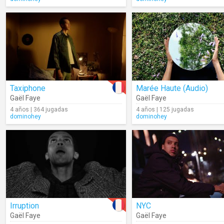
Taxiphone
Marée Haute (Audio)
Gaël Faye
Gaël Faye
4 años | 364 jugadas
4 años | 125 jugadas
dominohey
dominohey
Irruption
NYC
Gaël Faye
Gaël Faye