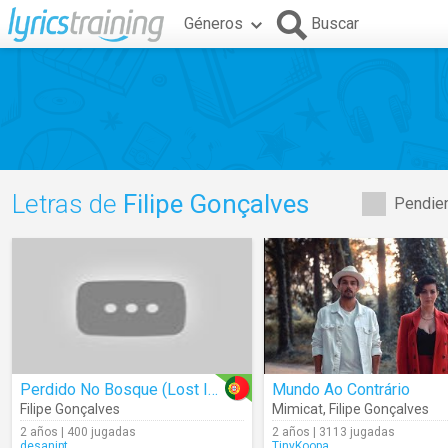
Géneros
Buscar
Letras de
Filipe Gonçalves
Pendien
Perdido No Bosque (Lost In The Woods)
Mundo Ao Contrário
Filipe Gonçalves
Mimicat
,
Filipe Gonçalves
2 años | 400 jugadas
2 años | 3113 jugadas
desanipt
TinyKoopa