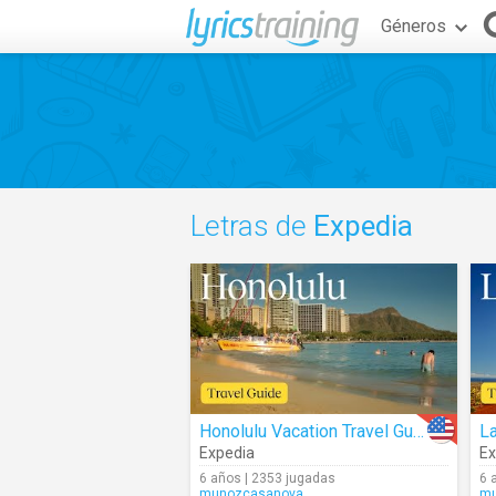
Géneros
Letras de
Expedia
Honolulu Vacation Travel Guide
Expedia
Ex
6 años | 2353 jugadas
6 
munozcasanova
mu