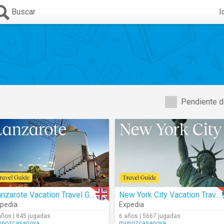
Buscar
I
Pendiente d
Lanzarote Vacation Travel Guide
New York City Vacation Travel Guide
pedia
Expedia
años | 845 jugadas
6 años | 5667 jugadas
nozcasanova
munozcasanova