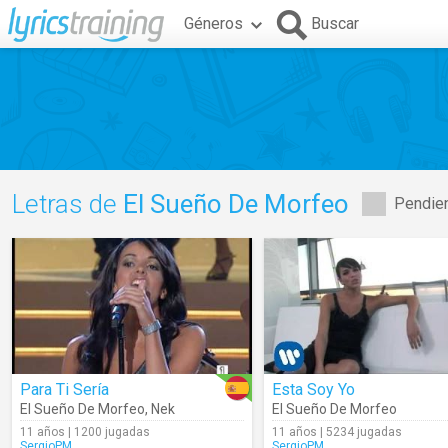
Géneros
Buscar
Letras de
El Sueño De Morfeo
Pendien
Para Ti Sería
Esta Soy Yo
El Sueño De Morfeo
,
Nek
El Sueño De Morfeo
11 años | 1200 jugadas
11 años | 5234 jugadas
SergioPM
SergioPM