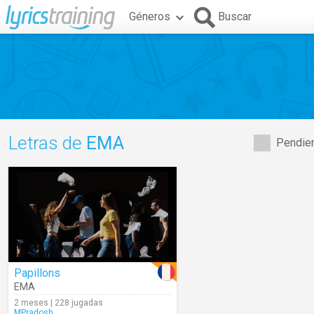
Géneros
Buscar
Letras de
EMA
Pendien
Papillons
EMA
2 meses | 228 jugadas
MPradosh