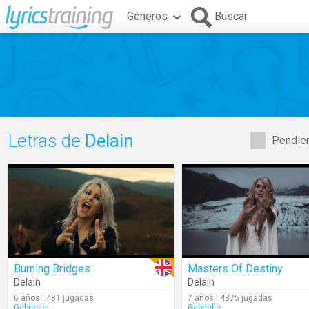
Géneros
Buscar
Letras de
Delain
Pendien
Burning Bridges
Masters Of Destiny
Delain
Delain
6 años | 481 jugadas
7 años | 4875 jugadas
Gabrielle_
Gabrielle_