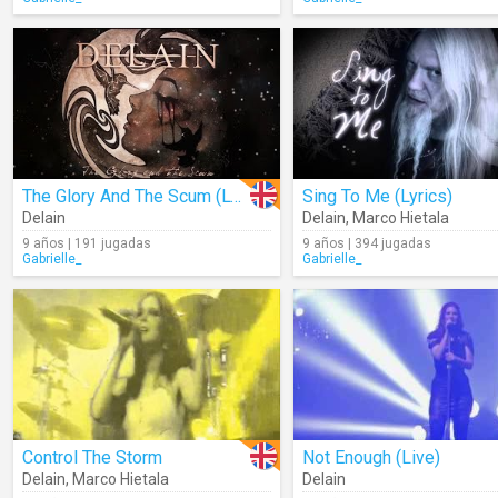
The Glory And The Scum (Lyrics)
Sing To Me (Lyrics)
Delain
Delain
,
Marco Hietala
9 años | 191 jugadas
9 años | 394 jugadas
Gabrielle_
Gabrielle_
Control The Storm
Not Enough (Live)
Delain
,
Marco Hietala
Delain