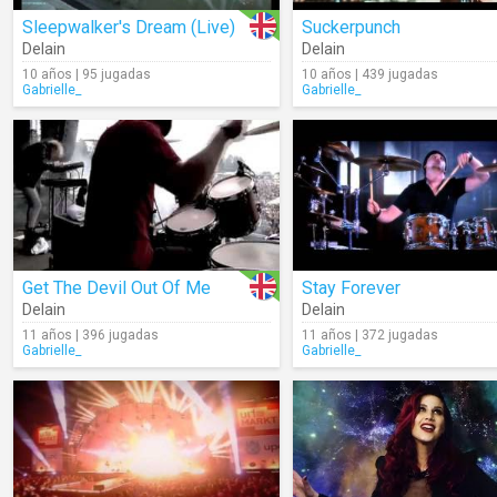
Sleepwalker's Dream (Live)
Suckerpunch
Delain
Delain
10 años | 95 jugadas
10 años | 439 jugadas
Gabrielle_
Gabrielle_
Get The Devil Out Of Me
Stay Forever
Delain
Delain
11 años | 396 jugadas
11 años | 372 jugadas
Gabrielle_
Gabrielle_