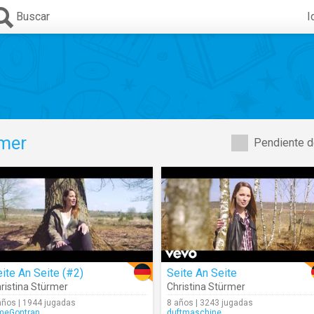
Buscar
I
rmer
Pendiente d
ite An Seite (#2)
Seite An Seite
ristina Stürmer
Christina Stürmer
años | 1944 jugadas
8 años | 3243 jugadas
eGontran
duftmaschine