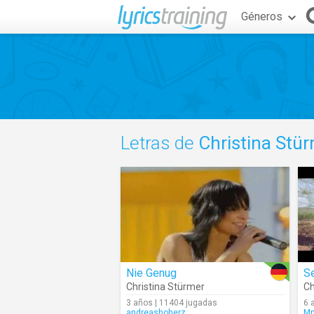
Géneros
Letras de
Christina Stü
Nie Genug
Se
Christina Stürmer
Ch
3 años | 11404 jugadas
6 
andreashoherz
Mm