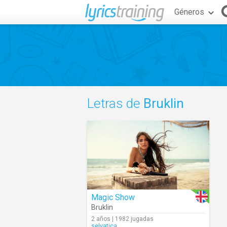
Géneros
Letras de
Bruklin
Magic Show
Bruklin
2 años | 1982 jugadas
selvatica