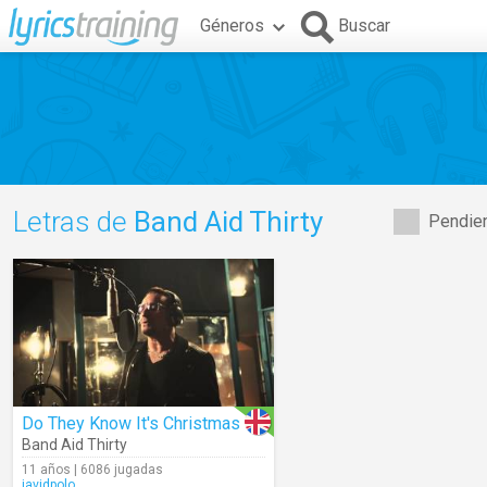
Géneros
Buscar
Letras de
Band Aid Thirty
Pendien
Do They Know It's Christmas
Band Aid Thirty
11 años | 6086 jugadas
javidpolo