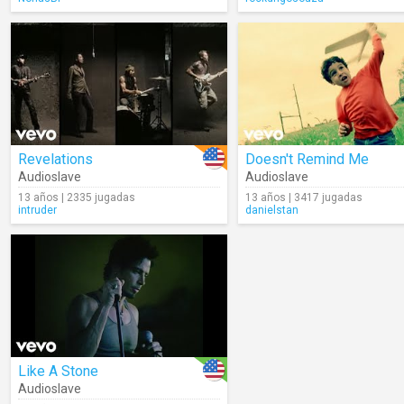
Revelations
Doesn't Remind Me
Audioslave
Audioslave
13 años | 2335 jugadas
13 años | 3417 jugadas
intruder
danielstan
Like A Stone
Audioslave