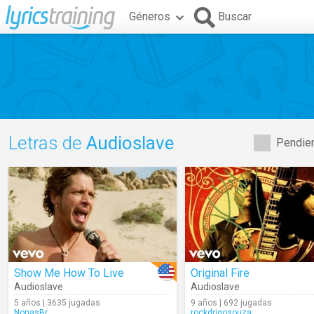
Géneros
Buscar
Letras de
Audioslave
Pendien
Show Me How To Live
Original Fire
Audioslave
Audioslave
5 años | 3635 jugadas
9 años | 692 jugadas
NonasBr
rockdrigosouza