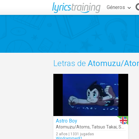
Géneros
Letras de
Atomuzu/Ato
Astro Boy
Atomuzu/Atoms
,
Tatsuo Takai
,
Shuntarō Tanigawa
2 años | 1331 jugadas
Windrammer81