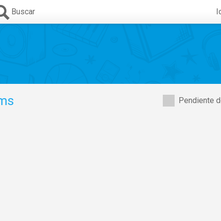
Buscar
I
ms
Pendiente d
,
Nariaki Saegusa