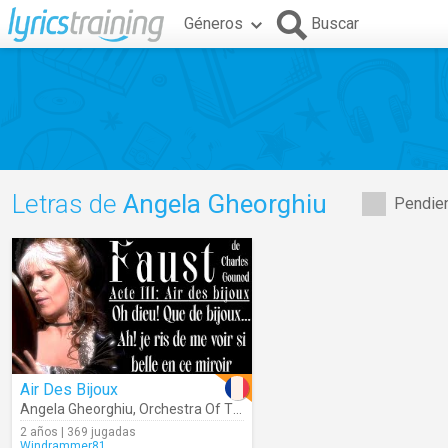
Géneros
Buscar
Letras de
Angela Gheorghiu
Pendien
Air Des Bijoux
Angela Gheorghiu
,
Orchestra Of The Royal Opera House
,
Antonio P
2 años | 369 jugadas
Windrammer81