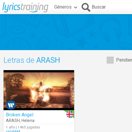
Géneros
Buscar
Letras de
ARASH
Pendien
Broken Angel
ARASH
,
Helena
1 año | 1465 jugadas
vari4444