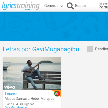
Aprendi
Géneros
Buscar
Port
Letras por
GaviMugabagibu
Pendien
Loucos
Matias Damasio
,
Héber Marques
8 años | 4343 jugadas
GaviMugabagibu