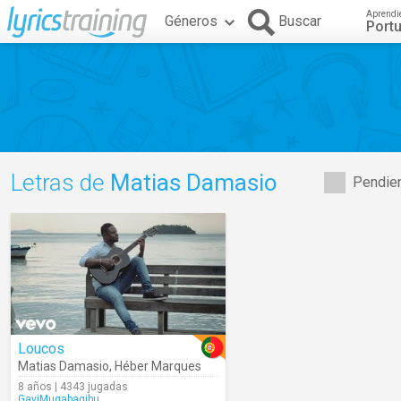
Aprendi
Géneros
Buscar
Port
Letras de
Matias Damasio
Pendien
Loucos
Matias Damasio
,
Héber Marques
8 años | 4343 jugadas
GaviMugabagibu