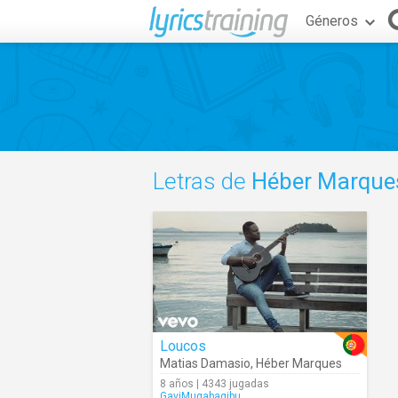
Géneros
Letras de
Héber Marque
Loucos
Matias Damasio
,
Héber Marques
8 años | 4343 jugadas
GaviMugabagibu