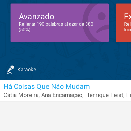
Avanzado
E
Rellenar 190 palabras al azar de 380
Rel
(50%)
loc
Karaoke
Há Coisas Que Não Mudam
Cátia Moreira
,
Ana Encarnação
,
Henrique Feist
,
F