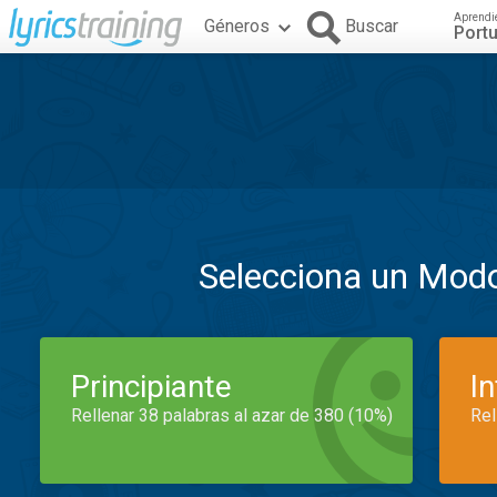
Aprendi
Géneros
Buscar
Port
Selecciona un Mod
Principiante
I
Rellenar 38 palabras al azar de 380 (10%)
Rel