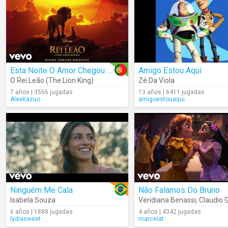
Esta Noite O Amor Chegou (Audio)
Amigo Estou Aqui
O Rei Leão (The Lion King)
Zé Da Viola
7 años | 3556 jugadas
13 años | 6411 jugadas
AlexKazuo
amigoestouaqui
Ninguém Me Cala
Não Falamos Do Bruno
Isabela Souza
Veridiana Benassi
,
Claudio 
6 años | 1888 jugadas
4 años | 4342 jugadas
lydiasweet
marcelat