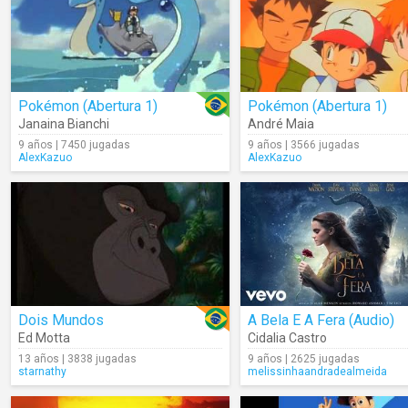
Pokémon (Abertura 1)
Pokémon (Abertura 1)
Janaina Bianchi
André Maia
9 años | 7450 jugadas
9 años | 3566 jugadas
AlexKazuo
AlexKazuo
Dois Mundos
A Bela E A Fera (Audio)
Ed Motta
Cidalia Castro
13 años | 3838 jugadas
9 años | 2625 jugadas
starnathy
melissinhaandradealmeida