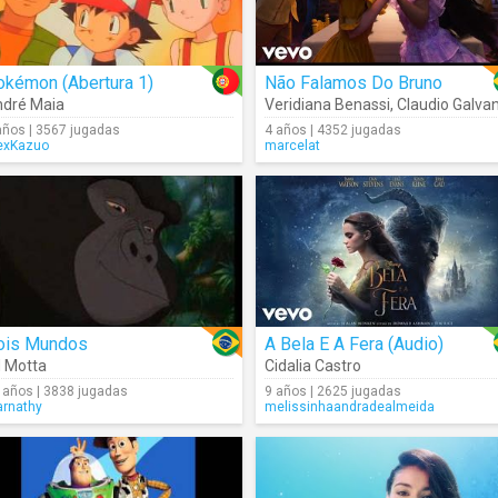
okémon (Abertura 1)
Não Falamos Do Bruno
dré Maia
Veridiana Benassi
,
Claudio Galva
años | 3567 jugadas
4 años | 4352 jugadas
exKazuo
marcelat
ois Mundos
A Bela E A Fera (Audio)
 Motta
Cidalia Castro
 años | 3838 jugadas
9 años | 2625 jugadas
arnathy
melissinhaandradealmeida