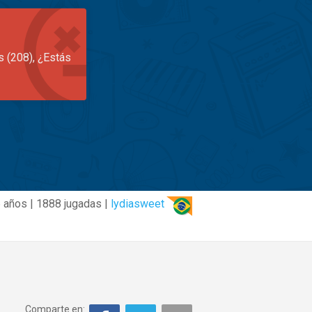
s (208), ¿Estás
 años | 1888 jugadas |
lydiasweet
Comparte en: