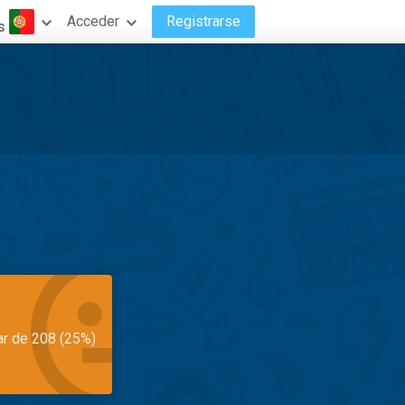
Acceder
Registrarse
s
ar de 208 (25%)