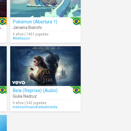
Pokémon (Abertura 1)
n
,
Jeniffer Nascimento
Janaina Bianchi
,
Filipe Bragança
,
Larissa Cardoso
,
Mari Evang
9 años | 7451 jugadas
AlexKazuo
Bela (Reprise) (Audio)
Giulia Nadruz
9 años | 542 jugadas
melissinhaandradealmeida