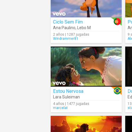
Ciclo Sem Fim
P
Ana Paulino
,
Lebo M
An
2 años | 1287 jugadas
9 
Windrammer81
Al
Estou Nervosa
D
Lara Suleiman
Ed
4 años | 1477 jugadas
13
marcelat
st