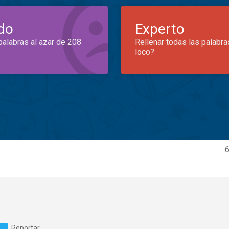
do
Experto
palabras al azar de 208
Rellenar todas las palabra
loco?
6
Reportar