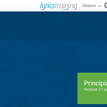
Géneros
Princip
Rellenar 21 p