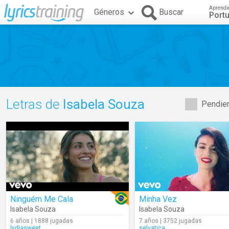
Aprendi
Géneros
Buscar
Port
Letras de
Isabela Souza
Pendien
Ninguém Me Cala
Minha Vez
Isabela Souza
Isabela Souza
6 años | 1888 jugadas
7 años | 3752 jugadas
lydiasweet
selvatica