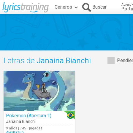
Aprendi
Géneros
Buscar
Port
Letras de
Janaina Bianchi
Pendien
Pokémon (Abertura 1)
Janaina Bianchi
9 años | 7451 jugadas
AlexKazuo