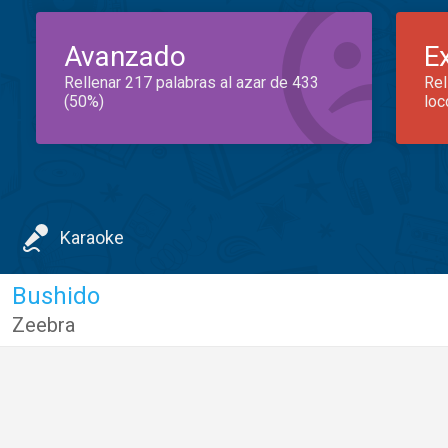
Avanzado
E
Rellenar 217 palabras al azar de 433
Rel
(50%)
loc
Karaoke
Bushido
Zeebra