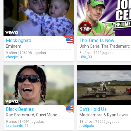
Mockingbird
The Time Is Now
Eminem
John Cena
,
Tha Trademarc
9 años | 106198 jugadas
6 años | 3223 jugadas
zhoejie13
HBK_DX
Black Beatles
Can't Hold Us
Rae Sremmurd
,
Gucci Mane
Macklemore & Ryan Lewis
9 años | 14091 jugadas
13 años | 79602 jugadas
luizricardo_96
javidpolo