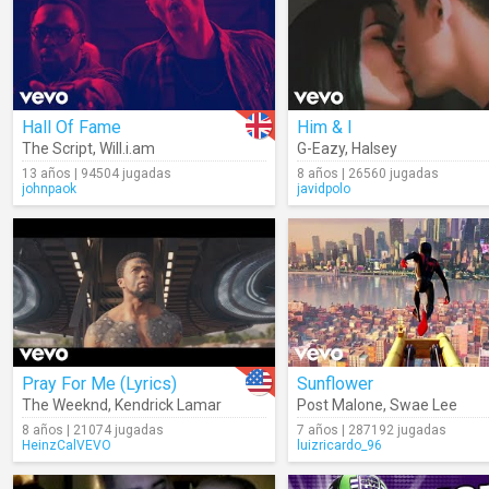
Hall Of Fame
Him & I
The Script
,
Will.i.am
G-Eazy
,
Halsey
13 años | 94504 jugadas
8 años | 26560 jugadas
johnpaok
javidpolo
Pray For Me (Lyrics)
Sunflower
The Weeknd
,
Kendrick Lamar
Post Malone
,
Swae Lee
8 años | 21074 jugadas
7 años | 287192 jugadas
HeinzCalVEVO
luizricardo_96