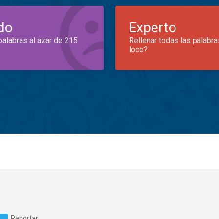
do
Experto
palabras al azar de 215
Rellenar todas las palabra
loco?
Reportar