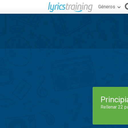
Géneros
Princip
Rellenar 22 p