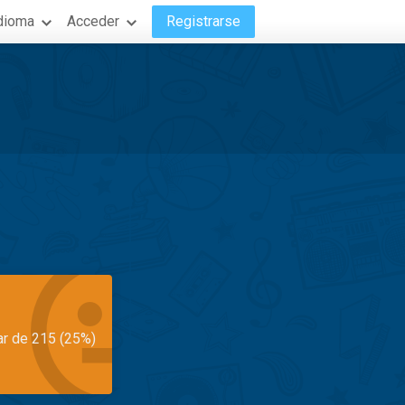
dioma
Acceder
Registrarse
ar de 215 (25%)