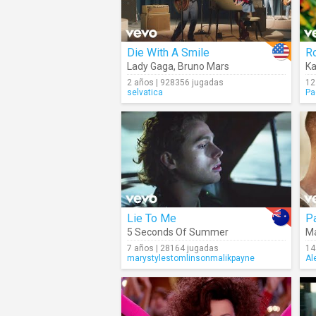
Die With A Smile
R
Lady Gaga
,
Bruno Mars
Ka
2 años | 928356 jugadas
12
selvatica
Pa
Lie To Me
P
5 Seconds Of Summer
Ma
7 años | 28164 jugadas
14
marystylestomlinsonmalikpayne
Al