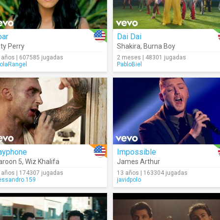
oar
Dai Dai
ty Perry
Shakira
,
Burna Boy
 años | 607585 jugadas
2 meses | 48301 jugadas
olaRangel
PabloBiel
ayphone
Impossible
roon 5
,
Wiz Khalifa
James Arthur
 años | 174307 jugadas
13 años | 163304 jugadas
essandro.159
javidpolo