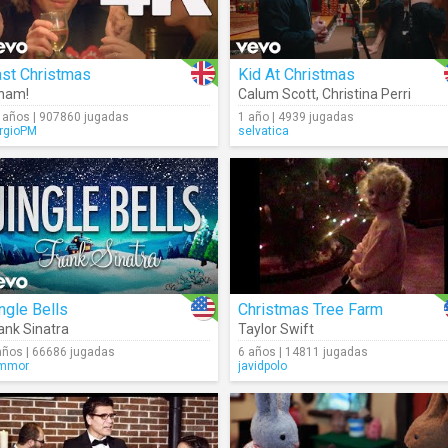
ast Christmas
Kid At Christmas
ham!
Calum Scott
,
Christina Perri
 años | 907860 jugadas
1 año | 4939 jugadas
rgioPM
selvatica
ngle Bells
Christmas Tree Farm
ank Sinatra
Taylor Swift
años | 66686 jugadas
6 años | 14811 jugadas
mmor
javidpolo