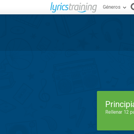
Géneros
Princip
Rellenar 12 p