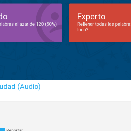
do
Experto
alabras al azar de 120 (50%)
Rellenar todas las palabra
loco?
iudad (Audio)
Reportar