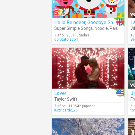
Hello Reindeer, Goodbye Snowman
L
Super Simple Songs
,
Noodle
,
Pals
W
1 año | 2531 jugadas
13
dorotatolsdorf
Se
Lover
Ji
Taylor Swift
Fr
7 años | 110542 jugadas
6 
luizricardo_96
to