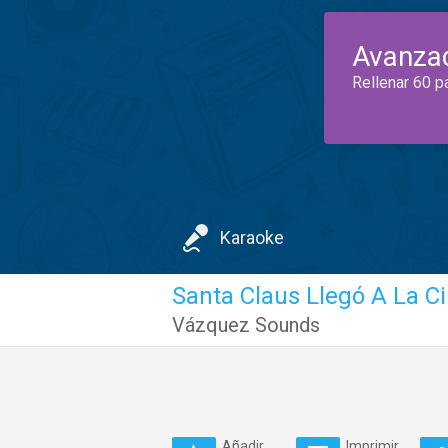
Avanza
Rellenar 60 p
Karaoke
Santa Claus Llegó A La C
Vázquez Sounds
Añadir
Imprimir