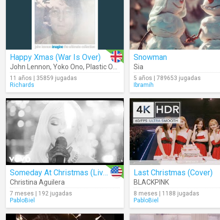
Happy Xmas (War Is Over)
Snowman
John Lennon
,
Yoko Ono
,
Plastic Ono Band
Sia
11 años | 35859 jugadas
5 años | 789653 jugadas
Richards
Ibramih
Someday At Christmas (Live From The Eiffel Tower)
Last Christmas (Cover)
Christina Aguilera
BLACKPINK
7 meses | 192 jugadas
8 meses | 1188 jugadas
PabloBiel
PabloBiel