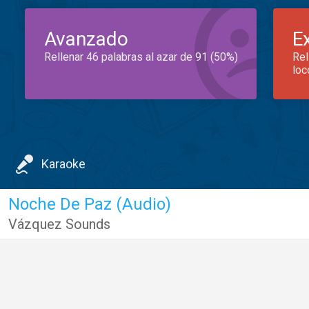
Avanzado
E
Rellenar 46 palabras al azar de 91 (50%)
Rel
loc
Karaoke
Noche De Paz (Audio)
Vázquez Sounds