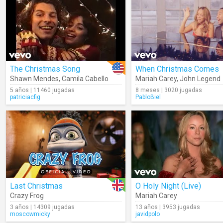
The Christmas Song
When Christmas Comes
Shawn Mendes
,
Camila Cabello
Mariah Carey
,
John Legend
5 años | 11460 jugadas
8 meses | 3020 jugadas
patriciacfig
PabloBiel
Last Christmas
O Holy Night (Live)
Crazy Frog
Mariah Carey
3 años | 14309 jugadas
13 años | 3953 jugadas
moscowmicky
javidpolo