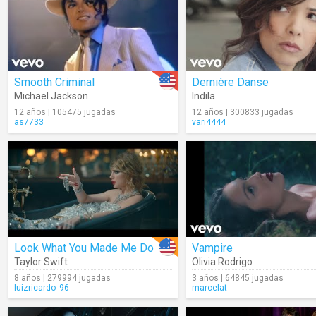
Smooth Criminal
Dernière Danse
Michael Jackson
Indila
12 años | 105475 jugadas
12 años | 300833 jugadas
as7733
vari4444
Look What You Made Me Do
Vampire
Taylor Swift
Olivia Rodrigo
8 años | 279994 jugadas
3 años | 64845 jugadas
luizricardo_96
marcelat