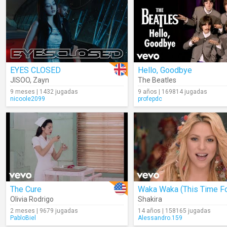
EYES CLOSED
Hello, Goodbye
JISOO
,
Zayn
The Beatles
9 meses | 1432 jugadas
9 años | 169814 jugadas
nicoole2099
profepdc
The Cure
Olivia Rodrigo
Shakira
2 meses | 9679 jugadas
14 años | 158165 jugadas
PabloBiel
Alessandro.159