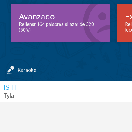
Avanzado
E
Rellenar 164 palabras al azar de 328
Rel
(50%)
loc
Karaoke
IS IT
Tyla