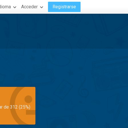
dioma
Acceder
Registrarse
ar de 312 (25%)