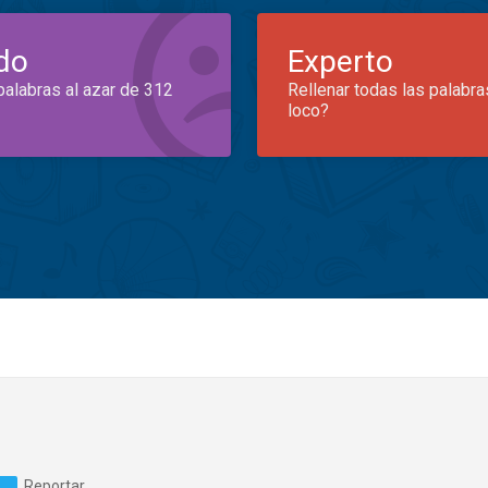
do
Experto
palabras al azar de 312
Rellenar todas las palabra
loco?
Reportar