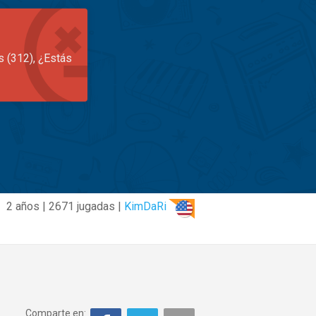
s (312), ¿Estás
2 años | 2671 jugadas |
KimDaRi
Comparte en: