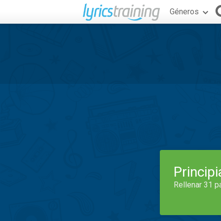
Géneros
Princip
Rellenar 31 p