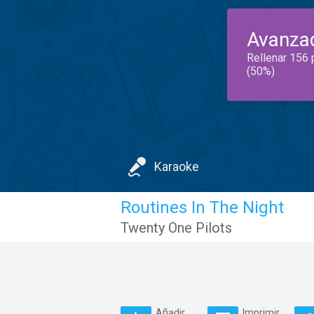
Avanza
Rellenar 156 
(50%)
Karaoke
Routines In The Night
Twenty One Pilots
Añadir
Imprimir