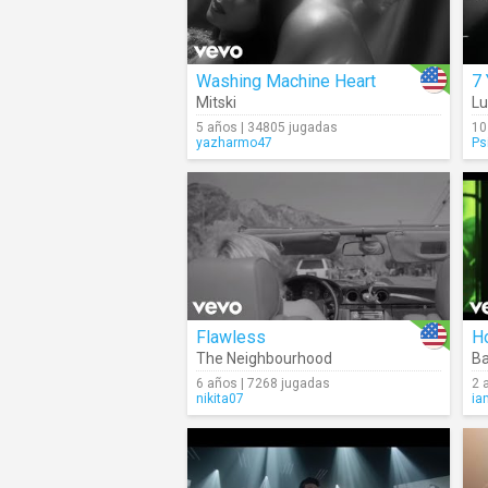
Washing Machine Heart
7 
Mitski
L
5 años | 34805 jugadas
10
yazharmo47
Ps
Flawless
H
The Neighbourhood
Ba
6 años | 7268 jugadas
2 
nikita07
ia