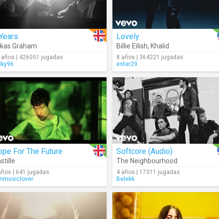
Years
Lovely
ukas Graham
Billie Eilish
,
Khalid
 años | 426051 jugadas
8 años | 364221 jugadas
iky96
ester29
ope For The Future
Softcore (Audio)
stille
The Neighbourhood
años | 641 jugadas
4 años | 17311 jugadas
mmusiclover
Belekk