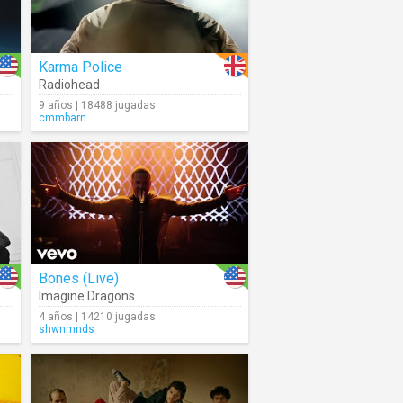
Karma Police
Radiohead
9 años | 18488 jugadas
cmmbarn
Bones (Live)
Imagine Dragons
4 años | 14210 jugadas
shwnmnds