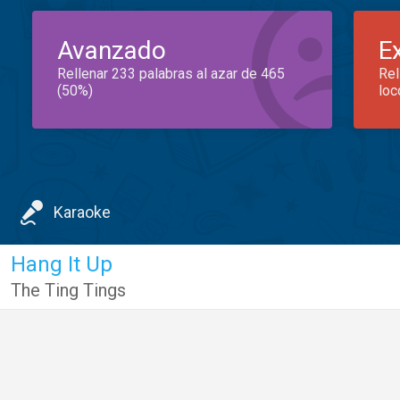
Avanzado
E
Rellenar 233 palabras al azar de 465
Rel
(50%)
loc
Karaoke
Hang It Up
The Ting Tings