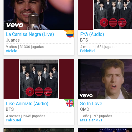
La Camisa Negra (Live)
FYA (Audio)
Juanes
BTS
9 años | 31336 jugadas
4 meses | 624 jugadas
otelolo
PabloBiel
Like Animals (Audio)
So In Love
BTS
OMD
4 meses | 2345 jugadas
1 año | 197 jugadas
PabloBiel
Ms.HelenM21