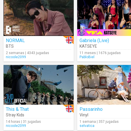
NORMAL
Gabriela (Live)
BTS
KATSEYE
2 semanas | 4343 jugadas
11 meses | 1676 jugadas
nicoole2099
PabloBiel
This & That
Passarinho
Stray Kids
Vinyl
14 horas | 31 jugadas
1 semana | 357 jugadas
nicoole2099
selvatica