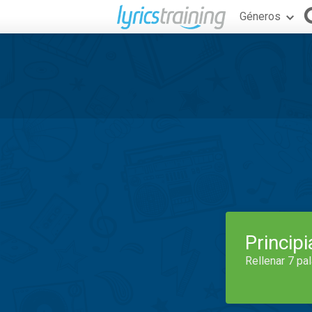
Géneros
Princip
Rellenar 7 pa