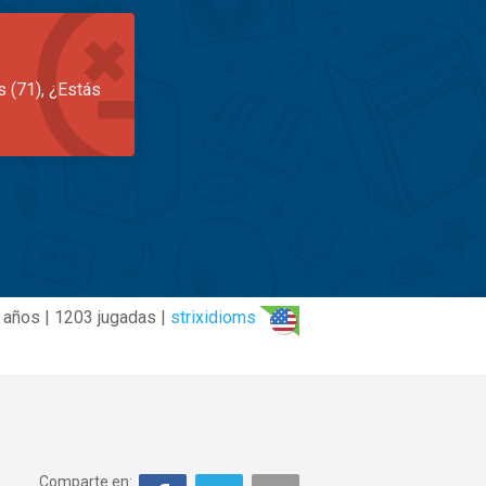
s (71), ¿Estás
 años | 1203 jugadas |
strixidioms
Comparte en: