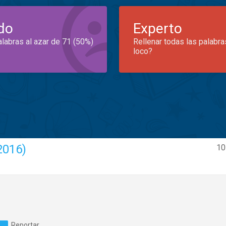
do
Experto
alabras al azar de 71 (50%)
Rellenar todas las palabra
loco?
(2016)
10
Reportar