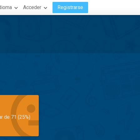
dioma
Acceder
Registrarse
ar de 71 (25%)