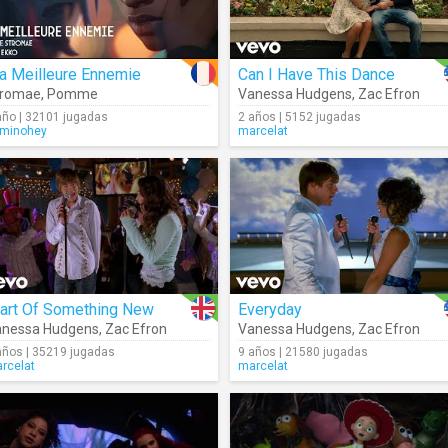
a Meilleure Ennemie
Can I Have This Dance
tromae
,
Pomme
Vanessa Hudgens
,
Zac Efron
año | 32101 jugadas
2 años | 5152 jugadas
minohey
marcelat
tart Of Something New
Everyday
anessa Hudgens
,
Zac Efron
Vanessa Hudgens
,
Zac Efron
años | 35219 jugadas
9 años | 21580 jugadas
rcelat
marcelat