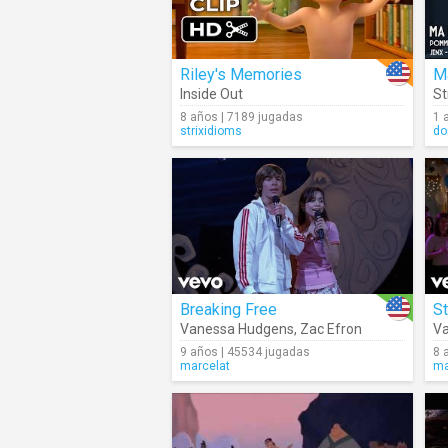
Riley's Memories
M
Inside Out
S
8 años | 7189 jugadas
1 
strixidioms
do
Breaking Free
S
Vanessa Hudgens
,
Zac Efron
V
9 años | 45534 jugadas
8 
marcelat
ma