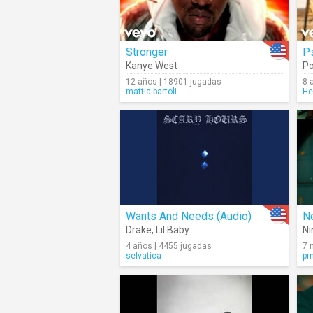
Stronger
P
Kanye West
Po
12 años | 18901 jugadas
8 
mattia.bartoli
He
Wants And Needs (Audio)
N
Drake
,
Lil Baby
Ni
4 años | 4455 jugadas
7 
selvatica
p