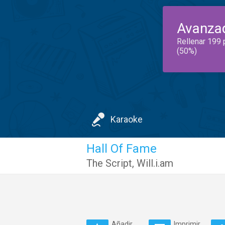
Avanza
Rellenar 199 
(50%)
Karaoke
Hall Of Fame
The Script
,
Will.i.am
Añadir
Imprimir