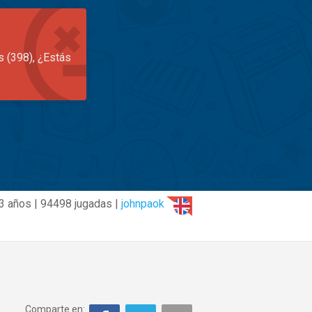
s (398), ¿Estás
3 años | 94498 jugadas |
johnpaok
Comparte en: