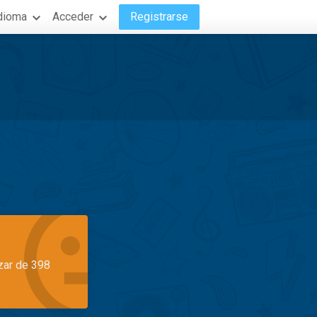
dioma
Acceder
Registrarse
azar de 398