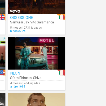
OSSESSIONE
Samurai Jay
,
Vito Salamanca
5 meses | 2731 jugadas
nicoole2099
NEON
Sfera Ebbasta
,
Shiva
4 meses | 404 jugadas
andrei1015