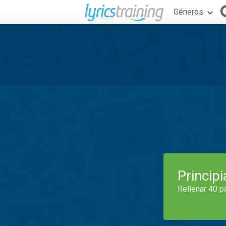
Géneros
Princip
Rellenar 40 p