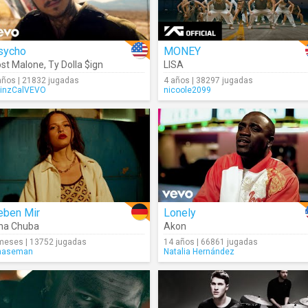
sycho
MONEY
st Malone
,
Ty Dolla $ign
LISA
años | 21832 jugadas
4 años | 38297 jugadas
inzCalVEVO
nicoole2099
eben Mir
Lonely
na Chuba
Akon
meses | 13752 jugadas
14 años | 66861 jugadas
maseman
Natalia Hernández