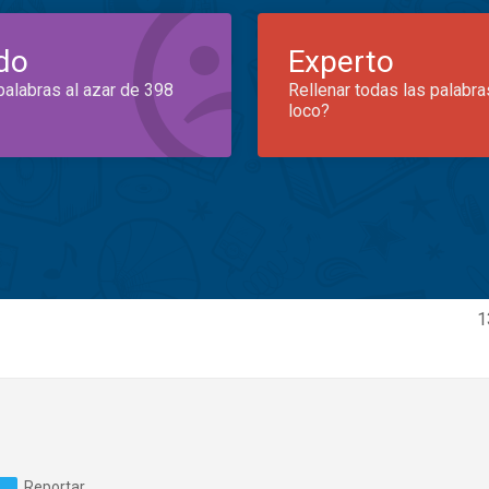
do
Experto
palabras al azar de 398
Rellenar todas las palabra
loco?
1
Reportar