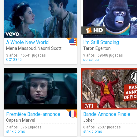
A Whole New World
I'm Still Standing
Mena Massoud
,
Naomi Scott
Taron Egerton
3 años | 46541 jugadas
9 años | 69608 jugadas
CC12345
selvatica
Première Bande-annonce
Bande Annonce Finale
Captain Marvel
Joker
7 años | 876 jugadas
6 años | 2637 jugadas
strixidioms
strixidioms