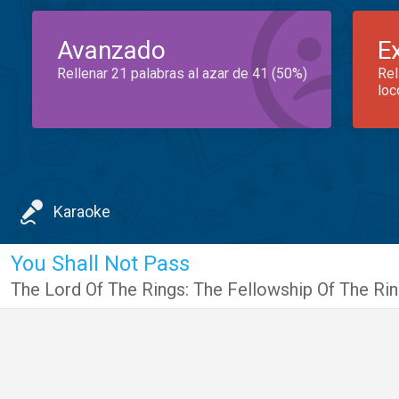
Avanzado
E
Rellenar 21 palabras al azar de 41 (50%)
Rel
loc
Karaoke
You Shall Not Pass
The Lord Of The Rings: The Fellowship Of The Ri