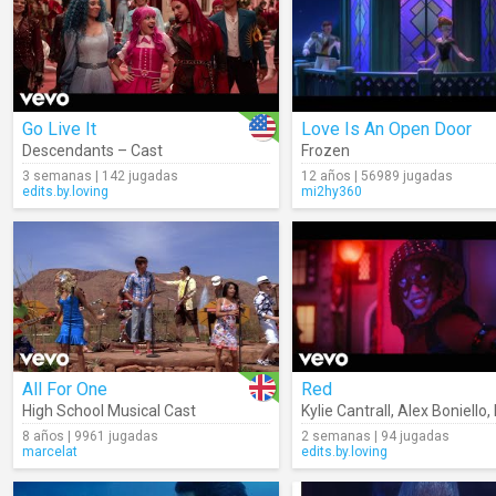
Go Live It
Love Is An Open Door
Descendants – Cast
Frozen
3 semanas | 142 jugadas
12 años | 56989 jugadas
edits.by.loving
mi2hy360
All For One
Red
High School Musical Cast
Kylie Cantrall
,
Alex Boniello
,
8 años | 9961 jugadas
2 semanas | 94 jugadas
marcelat
edits.by.loving