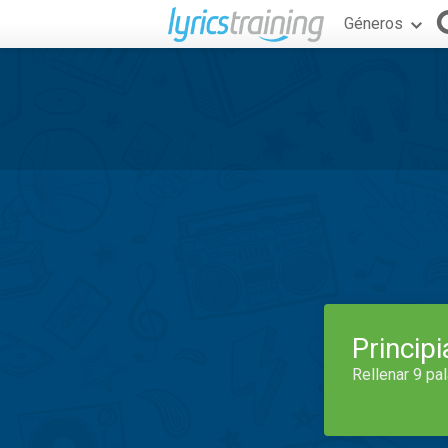
Géneros
Princip
Rellenar 9 pa