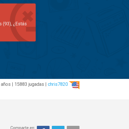
s (93), ¿Estás
 años | 15883 jugadas |
chris7820
Comparte en: