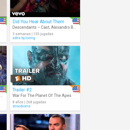
Did You Hear About Them
Descendants – Cast
,
Alexandro Byrd
,
Kiara T. Romero
3 semanas | 155 jugadas
edits.by.loving
Trailer #2
n
,
Sofia Carson
War For The Planet Of The Apes
,
Cameron Boyce
,
Booboo Stewart
,
Mitchell Hope
,
Sara
8 años | 268 jugadas
strixidioms