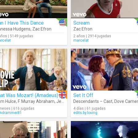
n I Have This Dance
Scream
anessa Hudgens
,
Zac Efron
Zac Efron
años | 5149 jugadas
2 años | 2914 jugadas
rcelat
marcelat
hat Was Mozart! (Amadeus)
Set It Off
m Hulce
,
Booboo Stewart
,
F. Murray Abraham
,
Descendants – Cast
,
Jeffrey Jones
Descendants – Cast
,
Sofia Carson
,
Anna Cat
,
Dove Camero
meses | 616 jugadas
4 días | 61 jugadas
ndrammer81
edits.by.loving