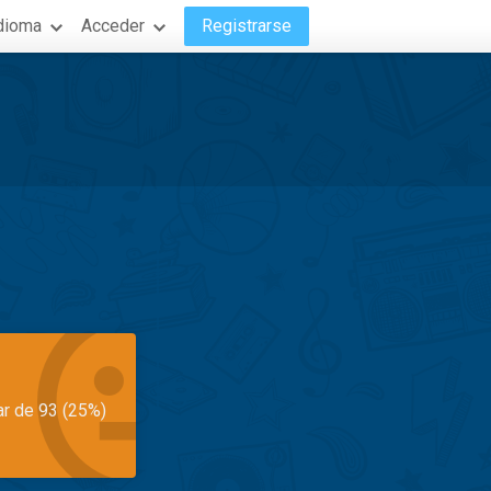
dioma
Acceder
Registrarse
ar de 93 (25%)