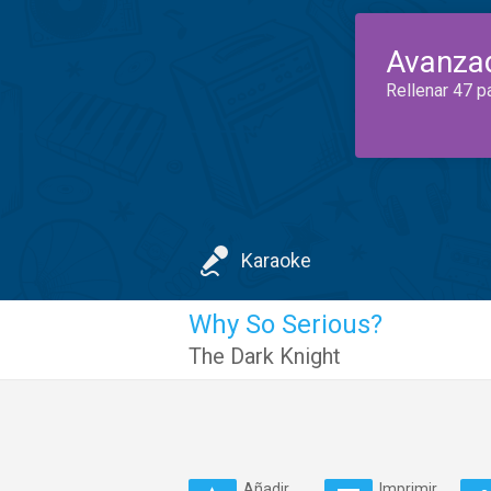
Avanza
Rellenar 47 p
Karaoke
Why So Serious?
The Dark Knight
Añadir
Imprimir