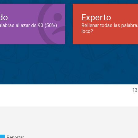
do
Experto
alabras al azar de 93 (50%)
Rellenar todas las palabra
loco?
13
Reportar