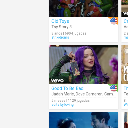
Old Toys
Ca
Toy Story 3
V
8 años | 6904 jugadas
2 
strixidioms
ma
Good To Be Bad
T
Jadah Marie
,
Dove Cameron
,
Cameron Boyce
To
5 meses | 1129 jugadas
8 
edits.by.loving
Wi