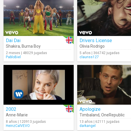
Dai Dai
Drivers License
Shakira
,
Burna Boy
Olivia Rodrigo
2 meses | 48029 jugadas
5 años | 366742 jugadas
PabloBiel
claunss127
2002
Apologize
Anne-Marie
Timbaland
,
OneRepublic
8 años | 120913 jugadas
13 años | 62111 jugadas
HeinzCalVEVO
darkangel