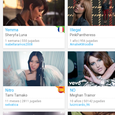
Yemma
Illegal
Sheryfa Luna
PinkPantheress
1 semana | 550 jugadas
1 año | 956 jugadas
isabellaramos2008
AmalieKWoodlie
Nitro
NO
Tami Tamako
Meghan Trainor
11 meses | 2811 jugadas
10 años | 50142 jugadas
selvatica
luizricardo_96