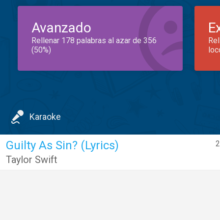
Avanzado
E
Rellenar 178 palabras al azar de 356
Rel
(50%)
loc
Karaoke
Guilty As Sin? (Lyrics)
2
Taylor Swift