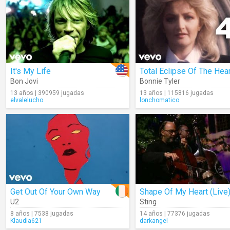
It's My Life
Total Eclipse Of The Hear
Bon Jovi
Bonnie Tyler
13 años | 390959 jugadas
13 años | 115816 jugadas
elvalelucho
lonchomatico
Get Out Of Your Own Way
Shape Of My Heart (Live
U2
Sting
8 años | 7538 jugadas
14 años | 77376 jugadas
Klaudia621
darkangel