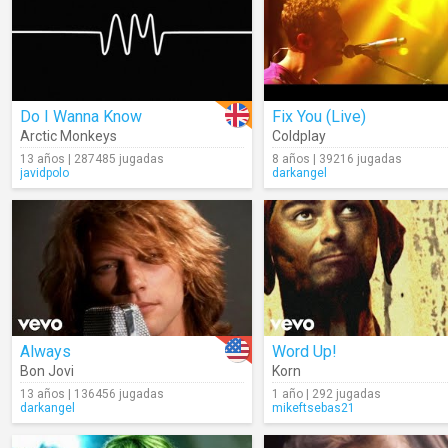
Do I Wanna Know
Fix You (Live)
Arctic Monkeys
Coldplay
13 años | 287485 jugadas
8 años | 39216 jugadas
javidpolo
darkangel
Always
Word Up!
Bon Jovi
Korn
13 años | 136456 jugadas
1 año | 292 jugadas
darkangel
mikeftsebas21