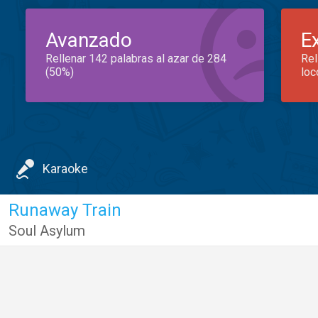
Avanzado
E
Rellenar 142 palabras al azar de 284
Rel
(50%)
loc
Karaoke
Runaway Train
Soul Asylum