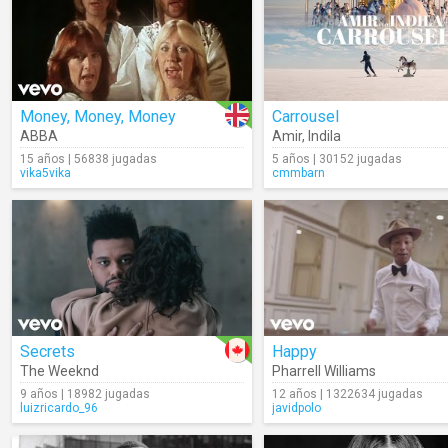
Money, Money, Money
Carrousel
ABBA
Amir
,
Indila
15 años | 56838 jugadas
5 años | 30152 jugadas
vika5vika
cmmbarn
Secrets
Happy
The Weeknd
Pharrell Williams
9 años | 18982 jugadas
12 años | 1322634 jugadas
luizricardo_96
javidpolo