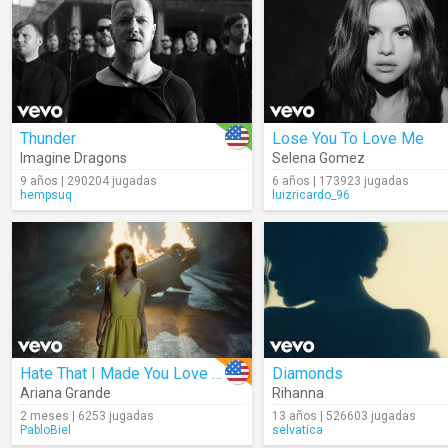
Thunder
Lose You To Love Me
Imagine Dragons
Selena Gomez
9 años | 290204 jugadas
6 años | 173923 jugadas
hempsuq
luizricardo_96
Hate That I Made You Love Me
Diamonds
Ariana Grande
Rihanna
2 meses | 6253 jugadas
13 años | 526603 jugadas
PabloBiel
selvatica