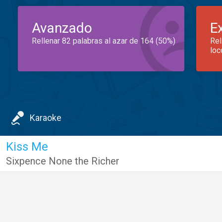
Avanzado
E
Rellenar 82 palabras al azar de 164 (50%)
Rel
loc
Karaoke
Kiss Me
Sixpence None the Richer