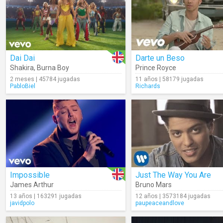
Dai Dai
Darte un Beso
Shakira
,
Burna Boy
Prince Royce
2 meses | 45784 jugadas
11 años | 58179 jugadas
PabloBiel
Richards
Impossible
Just The Way You Are
James Arthur
Bruno Mars
13 años | 163291 jugadas
12 años | 3573184 jugadas
javidpolo
paupeaceandlove