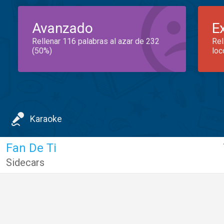
Avanzado
E
Rellenar 116 palabras al azar de 232
Rel
(50%)
loc
Karaoke
Fan De Ti
Sidecars