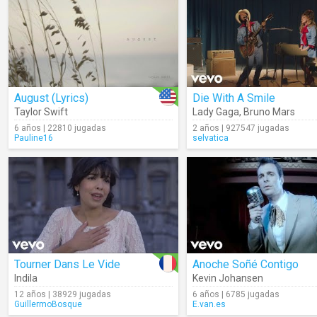
August (Lyrics)
Die With A Smile
Taylor Swift
Lady Gaga
,
Bruno Mars
6 años | 22810 jugadas
2 años | 927547 jugadas
Pauline16
selvatica
Tourner Dans Le Vide
Anoche Soñé Contigo
Indila
Kevin Johansen
12 años | 38929 jugadas
6 años | 6785 jugadas
GuillermoBosque
E.van.es