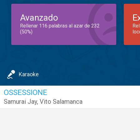
Avanzado
E
Rellenar 116 palabras al azar de 232
Rel
(50%)
loc
Karaoke
OSSESSIONE
Samurai Jay
,
Vito Salamanca