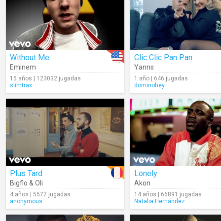
Without Me
Clic Clic Pan Pan
Eminem
Yanns
15 años | 123032 jugadas
1 año | 646 jugadas
slimtrax
dominohey
Plus Tard
Lonely
Bigflo & Oli
Akon
4 años | 5577 jugadas
14 años | 66891 jugadas
anonymous
Natalia Hernández