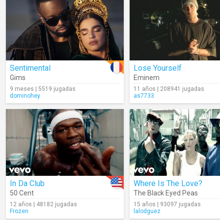
Sentimental
Lose Yourself
Gims
Eminem
9 meses | 5519 jugadas
11 años | 208941 jugadas
dominohey
as7733
In Da Club
Where Is The Love?
50 Cent
The Black Eyed Peas
12 años | 48182 jugadas
15 años | 93097 jugadas
Frozen
lalodguez