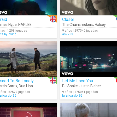
raid
Closer
ames Hype
,
HARLEE
The Chainsmokers
,
Halsey
días | 1208 jugadas
9 años | 297540 jugadas
its.by.loving
as7733
cared To Be Lonely
Let Me Love You
rtin Garrix
,
Dua Lipa
DJ Snake
,
Justin Bieber
años | 82577 jugadas
9 años | 175061 jugadas
izricardo_96
luizricardo_96