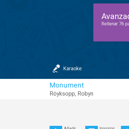
Avanza
Rellenar 76 p
Karaoke
Monument
Röyksopp
,
Robyn
Añadir
Imprimir