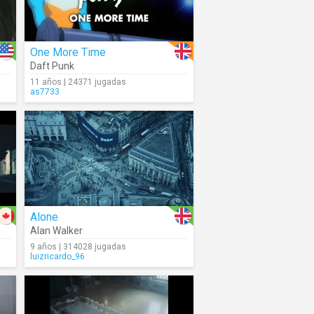
One More Time
Daft Punk
11 años | 24371 jugadas
as7733
Alone
Alan Walker
9 años | 314028 jugadas
luizricardo_96