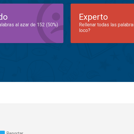
do
Experto
alabras al azar de 152 (50%)
Rellenar todas las palabra
loco?
Reportar