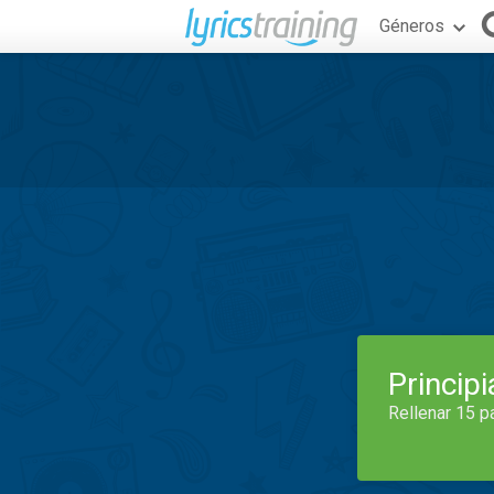
Géneros
Princip
Rellenar 15 p