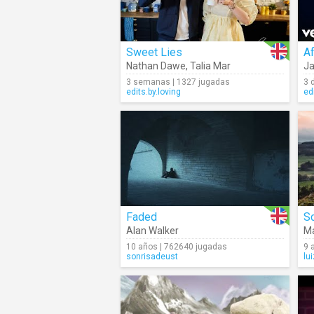
Sweet Lies
Af
Nathan Dawe
,
Talia Mar
J
3 semanas | 1327 jugadas
3 
edits.by.loving
ed
Faded
S
Alan Walker
Ma
10 años | 762640 jugadas
9 
sonrisadeust
lu