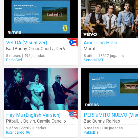
VeLDÁ (Visualizer)
Amor Con Hielo
Bad Bunny
,
Omar Courtz
,
Dei V
Morat
5 meses | 495 jugadas
8 años | 18517 jugadas
PabloBiel
SenoraCMT
Hey Ma (English Version)
Pitbull
,
J Balvin
,
Camila Cabello
Bad Bunny
,
RaiNao
9 años | 22282 jugadas
5 meses | 180 jugadas
luizricardo_96
PabloBiel