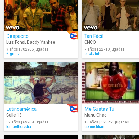
Despacito
Tan Fácil
Luis Fonsi
,
Daddy Yankee
CNCO
9 años | 702905 jugadas
7 años | 22710 jugadas
Grgmnz
erickzhit0
Latinoamérica
Me Gustas Tú
Calle 13
Manu Chao
12 años | 69204 jugadas
13 años | 128251 jugadas
lemuelheredia
connielilian