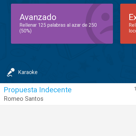
Avanzado
E
Rellenar 125 palabras al azar de 250
Rel
(50%)
loc
Karaoke
Propuesta Indecente
Romeo Santos