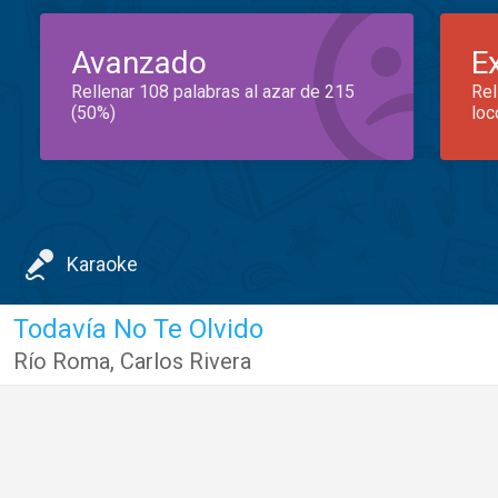
Avanzado
E
Rellenar 108 palabras al azar de 215
Rel
(50%)
loc
Karaoke
Todavía No Te Olvido
Río Roma
,
Carlos Rivera