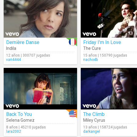
Dernière Danse
Friday I'm In Love
Indila
The Cure
12 años | 300707 jugadas
15 años | 150790 jugadas
vari4444
nachodb
Back To You
The Climb
Selena Gomez
Miley Cyrus
8 años | 45210 jugadas
13 años | 158724 jugadas
lara2002
darkangel