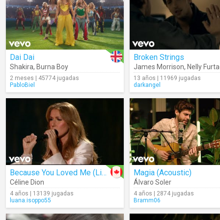
Dai Dai
Broken Strings
Shakira
,
Burna Boy
James Morrison
,
Nelly Furt
2 meses | 45774 jugadas
13 años | 11969 jugadas
PabloBiel
darkangel
Because You Loved Me (Live)
Magia (Acoustic)
Céline Dion
Álvaro Soler
4 años | 13139 jugadas
4 años | 2874 jugadas
luana.isoppo55
Bramm06