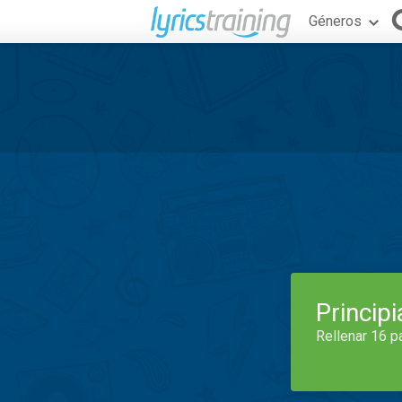
Géneros
Princip
Rellenar 16 p