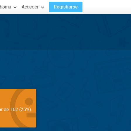
dioma
Acceder
Registrarse
ar de 162 (25%)