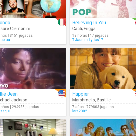
ondo
Believing In You
sare Cremonini
Cacti
,
Frigga
años | 3151 jugadas
18 horas | 17 jugadas
uubruu
T.Jasmin_Lyrics17
llie Jean
Happier
chael Jackson
Marshmello
,
Bastille
 años | 294935 jugadas
7 años | 779803 jugadas
gzaqui
lara2002