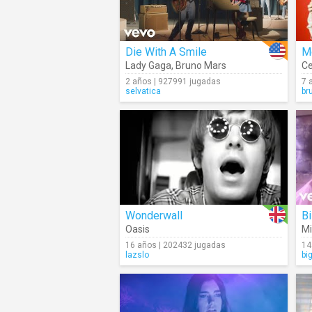
Die With A Smile
M
Lady Gaga
,
Bruno Mars
Ce
2 años | 927991 jugadas
7 
selvatica
br
Wonderwall
Bi
Oasis
Mi
16 años | 202432 jugadas
14
lazslo
bi