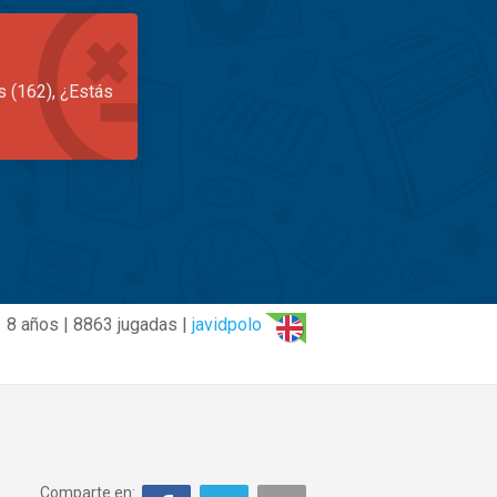
s (162), ¿Estás
8 años | 8863 jugadas |
javidpolo
Comparte en: