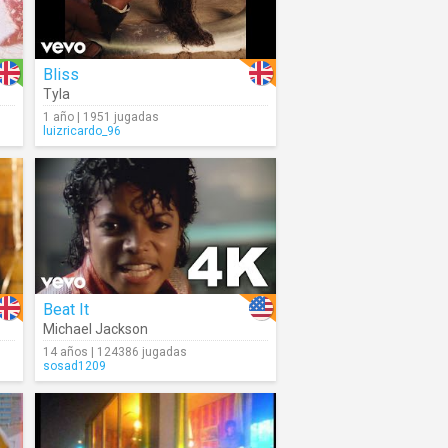
Bliss
Tyla
1 año | 1951 jugadas
luizricardo_96
Beat It
Michael Jackson
14 años | 124386 jugadas
sosad1209