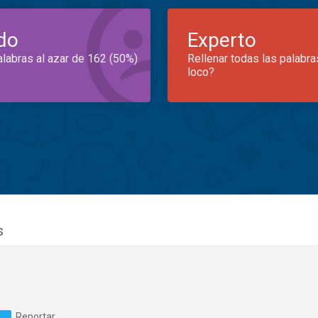
do
Experto
alabras al azar de 162 (50%)
Rellenar todas las palabra
loco?
s
Reportar